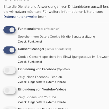
Bringzeiten
Bitte die Dienste und Anwendungen von Drittanbietern auswählen,
07.00 Uhr - 09.00 Uhr (Individuelle Lösungen können
die wir nutzen möchten.
Für weitere Informationen bitte unsere
besprochen werden)
Datenschutzhinweise
lesen.
Funktional
(immer erforderlich)
Abholzeiten
Speichern von Daten: Cookie für die Benutzersitzung
von 12.00 Uhr - 12.30 Uhr (ohne Mittagsbetreuung)
Zweck
:
Funktional
von 13.00 Uhr - 13.30 Uhr (mit Mittagsbetreuung, nur
Consent Manager
(immer erforderlich)
in Kita möglich)
Cookie Consent speichert Ihre Einwilligungsstatus im Browser
von 14.30 Uhr - 15.00 Uhr und
Zweck
:
Funktional
von 15.30 Uhr - 16.00 Uhr
von 16.00 Uhr - 17.00 Uhr (im Hort und der
Einbindung von Facebook
(Opt-Out)
Notgruppe)
Zeigt einen Facebook-Feed an.
Zweck
:
Eingebettete externe Inhalte
Einbindung von Youtube-Videos
Unsere Eingangstüre öffnet per Zeitschaltuhr
Zeigt Videos von Youtube
automatisch zu den unten aufgeführten Bring- und
Zweck
:
Eingebettete externe Inhalte
Abholzeiten. Diese Zeiten bitte möglichst einhalten!