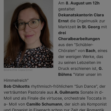
Am
8. August um 12h
gestaltet
Dekanatskantorin Clara
Ernst
die Orgelmusik zur
Marktzeit
in St. Georg
mit
drei
Choralbearbeitungen
aus den "Schübler-
Chöralen" von
Bach
, eines
der wenigen Werke, das
zu seinen Lebzeiten im
Druck erschienen ist,
G.
Bildrechte
Clara Ernst
Böhms
"Vater unser im
Himmelreich"
Bob Chilcotts
rhythmisch-fröhlichem "Sun Dance", der
verträumten Pastorale aus
A. Guilmants
Sonate in d-
Moll und als Finale die virtuose, orchestrale Toccata in
a- Moll von
Camillo Schumann
, der sich als Komponist
und Organist in Eisenach schon zur Zeit der Romantik