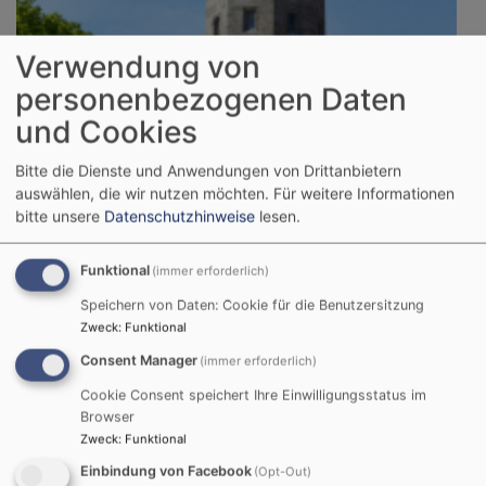
Verwendung von
personenbezogenen Daten
und Cookies
Bitte die Dienste und Anwendungen von Drittanbietern
auswählen, die wir nutzen möchten.
Für weitere Informationen
bitte unsere
Datenschutzhinweise
lesen.
Funktional
(immer erforderlich)
Speichern von Daten: Cookie für die Benutzersitzung
Zweck
:
Funktional
Consent Manager
(immer erforderlich)
Cookie Consent speichert Ihre Einwilligungsstatus im
So, 9.8. 10-11 Uhr
Browser
Gottesdienst mit anschließendem Kirchenkaffee
Zweck
:
Funktional
Prädikant Eberhard Beck
Einbindung von Facebook
(Opt-Out)
Nördlingen
St. Georgskirche