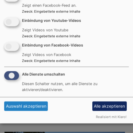
Zeigt einen Facebook-Feed an.
Zweck
:
Eingebettete externe Inhalte
Einbindung von Youtube-Videos
Zeigt Videos von Youtube
Zweck
:
Eingebettete externe Inhalte
Einbindung von Facebook-Videos
Zeigt Videos von Facebook
Zweck
:
Eingebettete externe Inhalte
Alle Dienste umschalten
Diesen Schalter nutzen, um alle Dienste zu
aktivieren/deaktivieren.
So, 23.8. 10-11 Uhr
Gottesdienst
Auswahl akzeptieren
Alle akzeptieren
Pfarrer Dr. Philipp Beyhl
Realisiert mit Klaro!
Nördlingen
St. Georgskirche