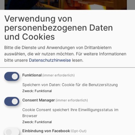
Sa, 22.8. 12-13 Uhr
Verwendung von
Orgelmusik zur Marktzeit mit Thomas Werner
personenbezogenen Daten
Clara Ernst (Kantorin)
Nördlingen
St. Georgskirche
und Cookies
Bitte die Dienste und Anwendungen von Drittanbietern
auswählen, die wir nutzen möchten.
Für weitere Informationen
bitte unsere
Datenschutzhinweise
lesen.
Funktional
(immer erforderlich)
Speichern von Daten: Cookie für die Benutzersitzung
Zweck
:
Funktional
Consent Manager
(immer erforderlich)
Cookie Consent speichert Ihre Einwilligungsstatus im
Browser
Zweck
:
Funktional
Einbindung von Facebook
(Opt-Out)