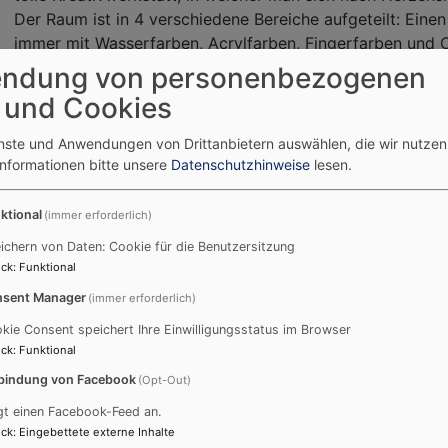
Der Raum ist in 4 verschiedene Bereiche aufgeteilt: Ein
immer mit Wasserfarben, Acrylfarben, Fingerfarben und C
und Experimentieren kann. Der zweite Bereich ist ein groß
ndung von personenbezogenen
geklebt, verziert und es stehen den Kindern neben versc
 und Cookies
jeglichen Farben und Formen auch die unterschiedlichste
Alltagsmaterialien (Upcycling wird bei uns groß geschrie
enste und Anwendungen von Drittanbietern auswählen, die wir nutze
Klorollen, Kartons, Stoffen, Ästen usw., gibt es hier auc
Informationen bitte unsere
Datenschutzhinweise
lesen.
Materialien, wie Glitzer, Federn, Wolle, Muscheln, Glitzers
die kleinen Künstler für ihre Kunstwerke brauchen. Der drit
ktional
(immer erforderlich)
haben die Kids verschiedene Stifte, Kreiden und Malblätt
ichern von Daten: Cookie für die Benutzersitzung
bildet ein Aktionstisch. Hier werden je nach Lust und La
ck
:
Funktional
beispielsweise Knete, Bügelperlen, Bastelanleitungen und
sent Manager
(immer erforderlich)
kie Consent speichert Ihre Einwilligungsstatus im Browser
ck
:
Funktional
bindung von Facebook
(Opt-Out)
gt einen Facebook-Feed an.
ck
:
Eingebettete externe Inhalte