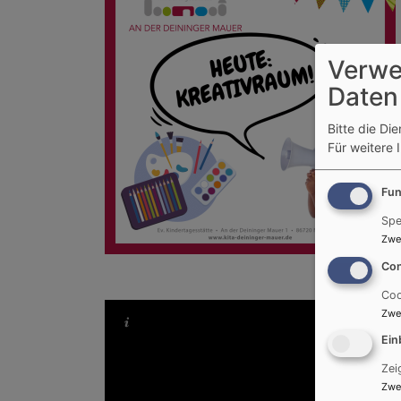
Verwe
Daten
Bitte die Di
Für weitere 
Fun
Spe
Zwe
Con
Coo
Zwe
Ein
Zei
Zwe