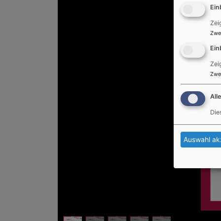
Ein
Zei
Zwe
Ein
Zei
Zwe
All
Die
Auswahl ak