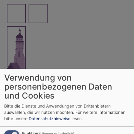
Direkt
zum
Inhalt
Verwendung von
Evangelisch-Lutherische
personenbezogenen Daten
Kirchengemeinde Nördlingen
und Cookies
Evangelisch mitten im Krater
Bitte die Dienste und Anwendungen von Drittanbietern
Hauptnavigation
auswählen, die wir nutzen möchten.
Für weitere Informationen
bitte unsere
Datenschutzhinweise
lesen.
Funktional
(immer erforderlich)