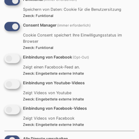
Startseite
Einrichtungen
Kindertagesstätte Regenbogen
in Herkheim
Unser Team
Speichern von Daten: Cookie für die Benutzersitzung
Zweck
:
Funktional
Consent Manager
(immer erforderlich)
Unser Team
Cookie Consent speichert Ihre Einwilligungsstatus im
Browser
Zweck
:
Funktional
Einbindung von Facebook
(Opt-Out)
Zeigt einen Facebook-Feed an.
Zweck
:
Eingebettete externe Inhalte
Einbindung von Youtube-Videos
Zeigt Videos von Youtube
Zweck
:
Eingebettete externe Inhalte
Einbindung von Facebook-Videos
Zeigt Videos von Facebook
Zweck
:
Eingebettete externe Inhalte
Alle Dienste umschalten