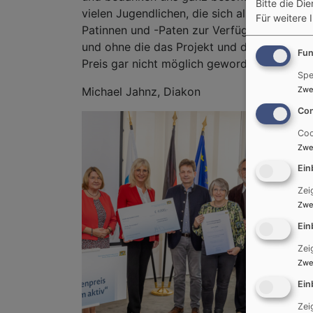
Bitte die Di
vielen Jugendlichen, die sich als Handy-
Für weitere 
Patinnen und -Paten zur Verfügung stellen
und ohne die das Projekt und damit der
Fun
Preis gar nicht möglich geworden wäre.
Spe
Zwe
Michael Jahnz, Diakon
Con
Coo
Zwe
Ein
Zei
Zwe
Ein
Zei
Zwe
Ein
Zei