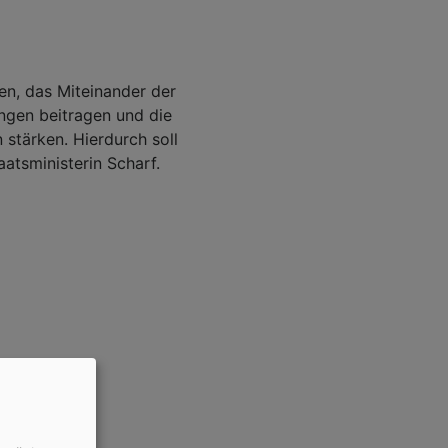
en, das Miteinander der
ngen beitragen und die
stärken. Hierdurch soll
atsministerin Scharf.