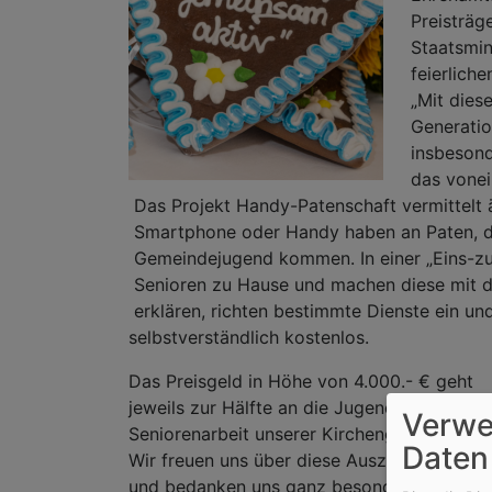
Preisträge
Staatsmini
feierliche
„Mit diese
Generatio
insbesond
das vonein
Das Projekt Handy-Patenschaft vermittelt 
Smartphone oder Handy haben an Paten, di
Gemeindejugend kommen. In einer „Eins-zu
Senioren zu Hause und machen diese mit d
erklären, richten bestimmte Dienste ein un
selbstverständlich kostenlos.
Das Preisgeld in Höhe von 4.000.- € geht
jeweils zur Hälfte an die Jugend- und
Verwe
Seniorenarbeit unserer Kirchengemeinde.
Daten
Wir freuen uns über diese Auszeichnung
und bedanken uns ganz besonders bei den