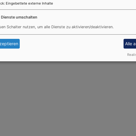
ck
:
Eingebettete externe Inhalte
renamtsbeauftragte der Bayerischen Staatsregierung), Ulrike
e Dienste umschalten
t und Soziales), Michael Jahnz (Diakon), Kathrin Wittmann
sen Schalter nutzen, um alle Dienste zu aktivieren/deaktivieren.
 für Altersarbeit) Fotos: StMAS/Alexander Göttert
zeptieren
Alle 
Reali