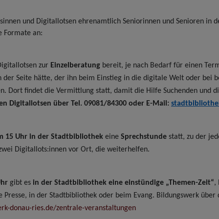
sinnen und Digitallotsen ehrenamtlich Seniorinnen und Senioren in de
he Formate an:
igitallotsen zur
Einzelberatung
bereit, je nach Bedarf für einen Ter
an der Seite hätte, der ihn beim Einstieg in die digitale Welt oder b
 Dort findet die Vermittlung statt, damit die Hilfe Suchenden und di
n Digitallotsen über Tel. 09081/84300 oder E-Mail:
stadtbiblioth
 15 Uhr in der Stadtbibliothek
eine
Sprechstunde
statt, zu der je
i Digitallots:innen vor Ort, die weiterhelfen.
Uhr
gibt es
in der Stadtbibliothek
eine einstündige „Themen-Zeit“
,
e Presse, in der Stadtbibliothek oder beim Evang. Bildungswerk übe
rk-donau-ries.de/zentrale-veranstaltungen