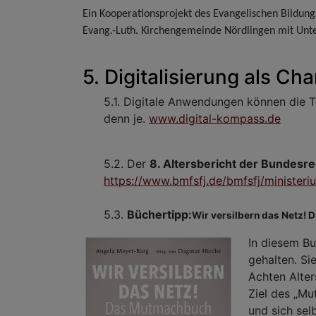
Ein Kooperationsprojekt des Evangelischen Bildung
Evang.-Luth. Kirchengemeinde Nördlingen mit Unte
5.
Digitalisierung als Cha
5.1.
Digitale Anwendungen können die Te
denn je.
www.digital-kompass.de
5.2.
Der
8. Altersbericht der Bundesr
https://www.bmfsfj.de/bmfsfj/ministeri
5.3.
Büchertipp:
Wir versilbern das Netz!
In diesem Bu
gehalten. Si
Achten Alter
Ziel des „Mu
und sich sel