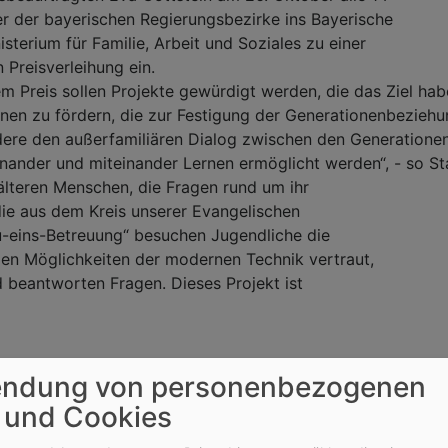
r der bayerischen Regierungsbezirke ins Bayerische
sterium für Familie, Arbeit und Soziales zu einer
n Preisverleihung ein.
m Preis sollen Projekte gewürdigt werden, die das Ziel hab
nen zu fördern, die zur Festigung der Generationenbeziehu
ere den außerfamiliären Dialog zwischen den Generationen 
ander und miteinander Lernen ermöglicht werden“, - so Sta
älteren Menschen, die Fragen rund um ihr
e aus dem Kreis unserer Evangelischen
-eins-Betreuung“ besuchen Jugendliche die
en Möglichkeiten der modernen Technik vertraut,
d beantworten Fragen. Dieses Projekt ist
ndung von personenbezogenen
 und Cookies