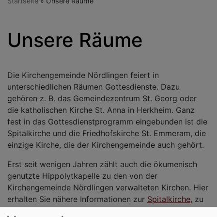
Startseite
Unsere Räume
Unsere Räume
Die Kirchengemeinde Nördlingen feiert in
unterschiedlichen Räumen Gottesdienste. Dazu
gehören z. B. das Gemeindezentrum St. Georg oder
die katholischen Kirche St. Anna in Herkheim. Ganz
fest in das Gottesdienstprogramm eingebunden ist die
Spitalkirche und die Friedhofskirche St. Emmeram, die
einzige Kirche, die der Kirchengemeinde auch gehört.
Erst seit wenigen Jahren zählt auch die ökumenisch
genutzte Hippolytkapelle zu den von der
Kirchengemeinde Nördlingen verwalteten Kirchen. Hier
erhalten Sie nähere Informationen zur
Spitalkirche
, zu
St. Emmeram
und zur ökumenische
Hippolytkapelle
.