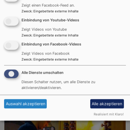
Zeigt einen Facebook-Feed an.
Zweck
:
Eingebettete externe Inhalte
Einbindung von Youtube-Videos
Zeigt Videos von Youtube
Zweck
:
Eingebettete externe Inhalte
Fr, 21.8. 15:30-16:15 Uhr
Einbindung von Facebook-Videos
St. Georg entdecken
Zeigt Videos von Facebook
Kirchenführung in St. Georg
Zweck
:
Eingebettete externe Inhalte
Kirchenführerteam
Nördlingen
St. Georgskirche
Alle Dienste umschalten
Diesen Schalter nutzen, um alle Dienste zu
aktivieren/deaktivieren.
Auswahl akzeptieren
Alle akzeptieren
Realisiert mit Klaro!