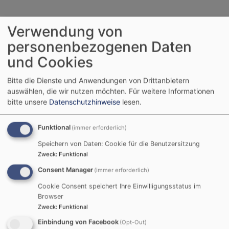
Verwendung von
personenbezogenen Daten
und Cookies
Bitte die Dienste und Anwendungen von Drittanbietern
auswählen, die wir nutzen möchten.
Für weitere Informationen
bitte unsere
Datenschutzhinweise
lesen.
Do, 20.8. 15-16 Uhr
Funktional
(immer erforderlich)
Gottesdienst im Bürgerheim
Speichern von Daten: Cookie für die Benutzersitzung
Nördlingen
Pflegezentrum Bürgerheim
Zweck
:
Funktional
Consent Manager
(immer erforderlich)
Cookie Consent speichert Ihre Einwilligungsstatus im
Browser
Zweck
:
Funktional
Einbindung von Facebook
(Opt-Out)