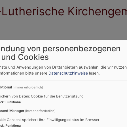
-Lutherische Kirchenge
ndung von personenbezogenen
en
Einrichtungen
St. Georg
Räume
Friedhof
Ko
 und Cookies
enste und Anwendungen von Drittanbietern auswählen, die wir nutze
Informationen bitte unsere
Datenschutzhinweise
lesen.
ktional
(immer erforderlich)
ichern von Daten: Cookie für die Benutzersitzung
ck
:
Funktional
sent Manager
(immer erforderlich)
kie Consent speichert Ihre Einwilligungsstatus im Browser
ck
:
Funktional