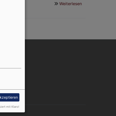
Weiterlesen
über
Kirchenführunge
nutzermenü
Anmelden
akzeptieren
siert mit Klaro!