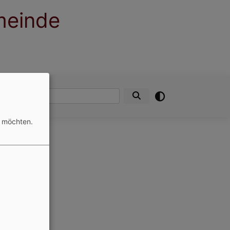
meinde
ntakt
Suche
n möchten.