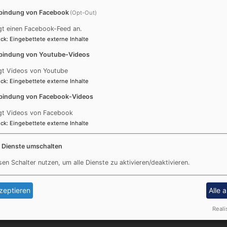
bindung von Facebook
(Opt-Out)
gt einen Facebook-Feed an.
ck
:
Eingebettete externe Inhalte
bindung von Youtube-Videos
gt Videos von Youtube
ck
:
Eingebettete externe Inhalte
Fußbereichsmenü
Be
Impressum
bindung von Facebook-Videos
Kontakt
gt Videos von Facebook
Cookie-Einstellungen
ck
:
Eingebettete externe Inhalte
Datenschutzerklärung
e Dienste umschalten
Barrierefreiheitserklärung
sen Schalter nutzen, um alle Dienste zu aktivieren/deaktivieren.
zeptieren
Alle 
Reali