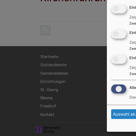
Ein
Zei
Zwe
Ein
Zei
Zwe
Hauptnavigation
Startseite
Ein
Gottesdienste
Zei
Gemeindeleben
Zwe
Einrichtungen
All
St. Georg
Die
Räume
Friedhof
Auswahl ak
Kontakt