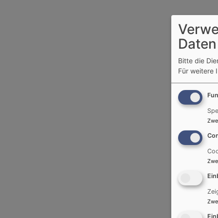
Verwe
Daten
Bitte die Di
Für weitere 
Fun
Spe
Zwe
Con
Coo
Zwe
Ein
Zei
Zwe
Ein