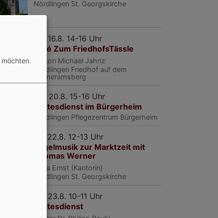
Nördlingen
St. Georgskirche
So, 16.8. 14-16 Uhr
Café Zum FriedhofsTässle
Diakon Michael Jahnz
n möchten.
Nördlingen
Friedhof auf dem
Emmeramsberg
Do, 20.8. 15-16 Uhr
Gottesdienst im Bürgerheim
Nördlingen
Pflegezentrum Bürgerheim
Sa, 22.8. 12-13 Uhr
Orgelmusik zur Marktzeit mit
Thomas Werner
Clara Ernst (Kantorin)
Nördlingen
St. Georgskirche
So, 23.8. 10-11 Uhr
Gottesdienst