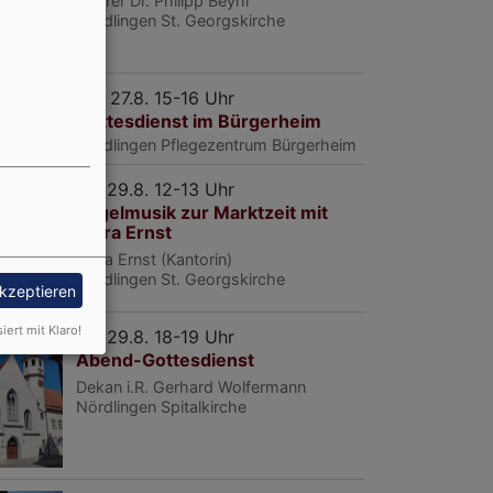
Pfarrer Dr. Philipp Beyhl
Nördlingen
St. Georgskirche
Do, 27.8. 15-16 Uhr
Gottesdienst im Bürgerheim
Nördlingen
Pflegezentrum Bürgerheim
Sa, 29.8. 12-13 Uhr
Orgelmusik zur Marktzeit mit
Clara Ernst
Clara Ernst (Kantorin)
Nördlingen
St. Georgskirche
akzeptieren
siert mit Klaro!
Sa, 29.8. 18-19 Uhr
Abend-Gottesdienst
Dekan i.R. Gerhard Wolfermann
Nördlingen
Spitalkirche