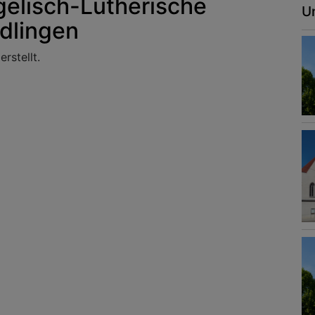
elisch-Lutherische
U
dlingen
rstellt.