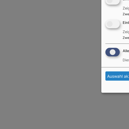
Zei
Zwe
Ein
Zei
Zwe
All
Die
Auswahl ak